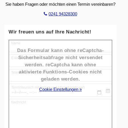
Sie haben Fragen oder möchten einen Termin vereinbaren?
0241 94328300
Wir freuen uns auf Ihre Nachricht!
Name
Das Formular kann ohne reCaptcha-
Sicherheitsabfrage nicht versendet
E-Mail-Adresse
werden. reCaptcha kann ohne
aktivierte Funktions-Cookies nicht
Telefonnummer (optional)
geladen werden.
Terminwunsch mit Datum und Uhrzeit (optional)
Cookie Einstellungen »
Nachricht