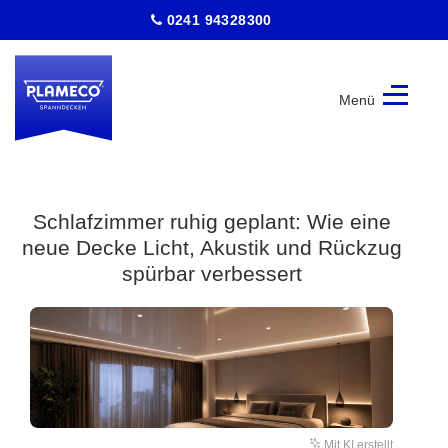
0241 94328300
Menü
Plameco
Spanndecken
|
Aachen
Schlafzimmer ruhig geplant: Wie eine
neue Decke Licht, Akustik und Rückzug
spürbar verbessert
Mit KI erstellt