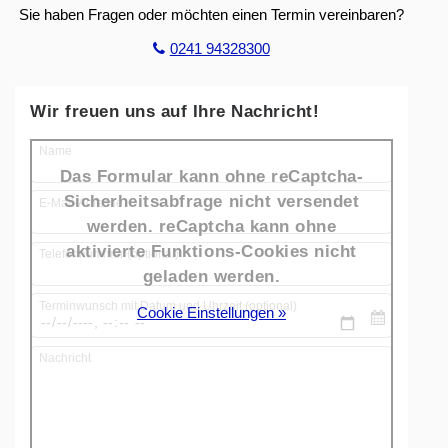
Sie haben Fragen oder möchten einen Termin vereinbaren?
0241 94328300
Wir freuen uns auf Ihre Nachricht!
Name
Das Formular kann ohne reCaptcha-
Sicherheitsabfrage nicht versendet
E-Mail-Adresse
werden. reCaptcha kann ohne
aktivierte Funktions-Cookies nicht
Telefonnummer (optional)
geladen werden.
Terminwunsch mit Datum und Uhrzeit (optional)
Cookie Einstellungen »
Nachricht